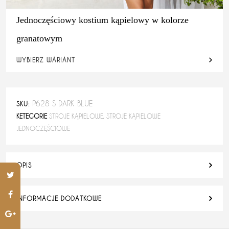
Jednoczęściowy kostium kąpielowy w kolorze
granatowym
WYBIERZ WARIANT
P628 S DARK BLUE
SKU:
KETEGORIE
STROJE KĄPIELOWE
,
STROJE KĄPIELOWE
JEDNOCZĘŚCIOWE
OPIS
INFORMACJE DODATKOWE