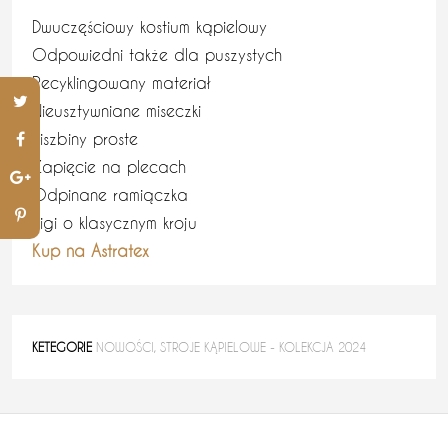
Dwuczęściowy kostium kąpielowy
Odpowiedni także dla puszystych
Recyklingowany materiał
Nieusztywniane miseczki
Fiszbiny proste
Zapięcie na plecach
Odpinane ramiączka
Figi o klasycznym kroju
Kup na Astratex
KETEGORIE
NOWOŚCI
,
STROJE KĄPIELOWE - KOLEKCJA 2024