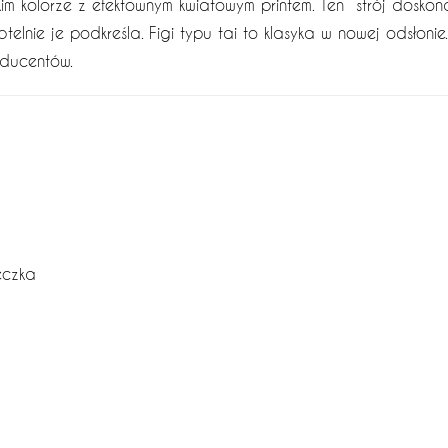
kim kolorze z efektownym kwiatowym printem. Ten strój dosko
ubtelnie je podkreśla. Figi typu tai to klasyka w nowej odsłoni
oducentów.
eczka