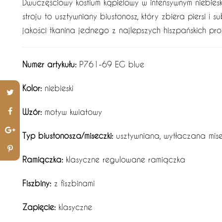
Dwuczęściowy kostium kąpielowy w intensywnym niebies
stroju to usztywniany biustonosz, który zbiera piersi i s
jakości tkanina jednego z najlepszych hiszpańskich pr
Numer artykułu:
P761-69 EG blue
Kolor:
niebieski
Wzór:
motyw kwiatowy
Typ biustonosza/miseczki:
usztywniana, wytłaczana mis
Ramiączka:
klasyczne regulowane ramiączka
Fiszbiny:
z fiszbinami
Zapięcie:
klasyczne