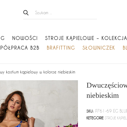
OG
NOWOŚCI
STROJE KĄPIELOWE – KOLEKCJ
PÓŁPRACA B2B
BRAFITTING
SŁOWNICZEK
B
y kostium kąpielowy w kolorze niebieskim
Dwuczęściow
niebieskim
P761-69 EG BLU
SKU:
KETEGORIE
STROJE KĄPI