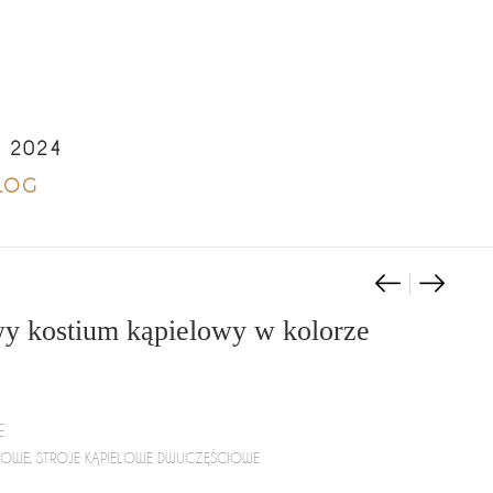
A 2024
LOG
Niebiesk
Figi br
Nawigacj
y kostium kąpielowy w kolorze
E
ELOWE
,
STROJE KĄPIELOWE DWUCZĘŚCIOWE